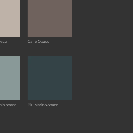
paco
Caffè Opaco
hio opaco
Blu Marino opaco