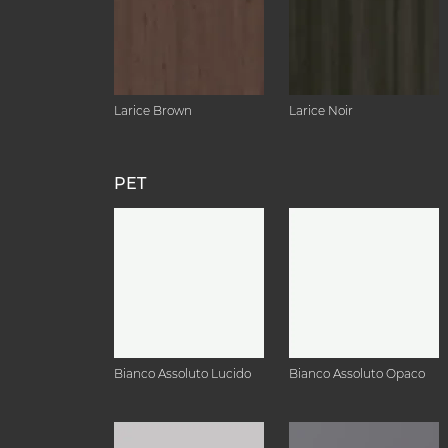
Larice Brown
Larice Noir
PET
Bianco Assoluto Lucido
Bianco Assoluto Opaco