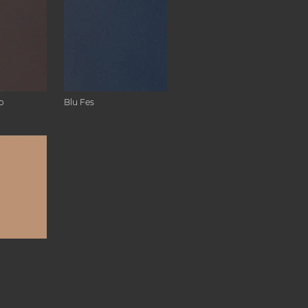
o
Blu Fes