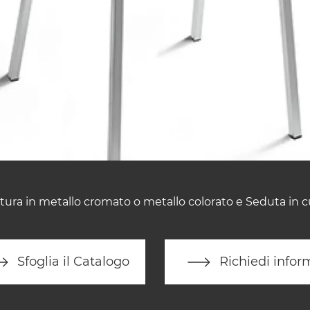
tura in metallo cromato o metallo colorato e Seduta in c
Sfoglia il Catalogo
Richiedi infor