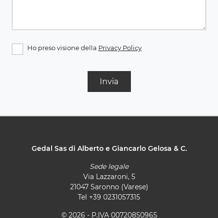
Ho preso visione della
Privacy Policy
Invia
Gedal Sas di Alberto e Giancarlo Gelosa & C.
Sede legale
Via Lazzaroni, 5
21047 Saronno (Varese)
Tel
+39 0231057315
© 2026 - P.IVA 00720850965