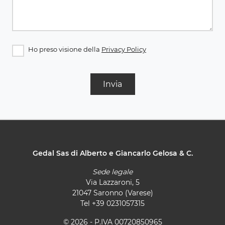
Ho preso visione della
Privacy Policy
Invia
Gedal Sas di Alberto e Giancarlo Gelosa & C.
Sede legale
Via Lazzaroni, 5
21047 Saronno (Varese)
Tel
+39 0231057315
© 2026 - P.IVA 00720850965