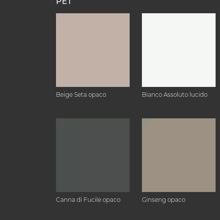
PET
Beige Seta opaco
Bianco Assoluto lucido
Canna di Fucile opaco
Ginseng opaco