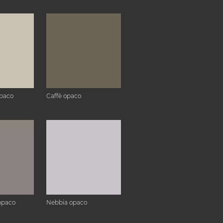
paco
Caffè opaco
opaco
Nebbia opaco