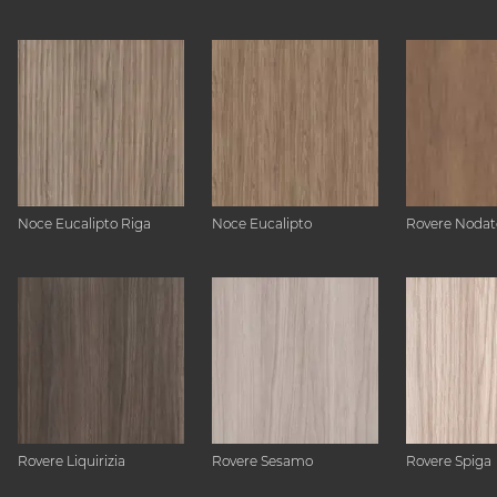
Noce Eucalipto Riga
Noce Eucalipto
Rovere Nodat
Rovere Liquirizia
Rovere Sesamo
Rovere Spiga