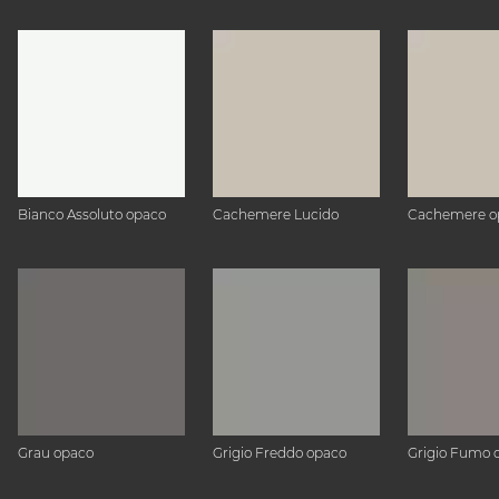
Bianco Assoluto opaco
Cachemere Lucido
Cachemere o
Grau opaco
Grigio Freddo opaco
Grigio Fumo 