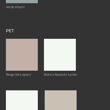
Verde Kitami
PET
Beige Seta opaco
Bianco Assoluto lucido