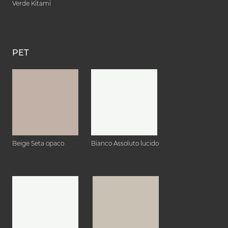
Verde Kitami
PET
Beige Seta opaco
Bianco Assoluto lucido