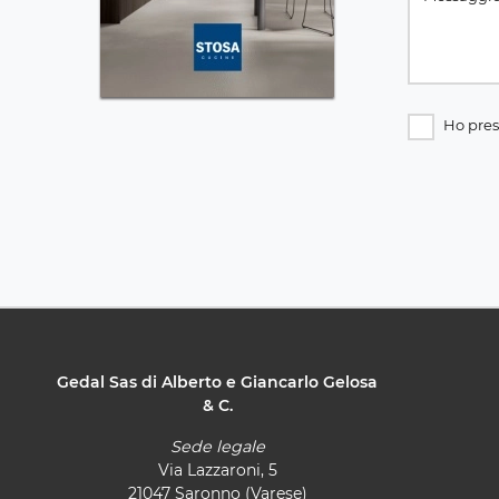
Ho pres
Gedal Sas di Alberto e Giancarlo Gelosa
& C.
Sede legale
Via Lazzaroni, 5
21047 Saronno (Varese)