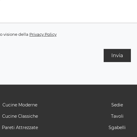
o visione della
Privacy Policy
Invia
Cucine Moderne
Sedie
Cucine Classiche
Tavoli
Pareti Attrezzate
Sgabelli