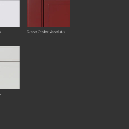
o
Rosso Ossido Assoluto
o