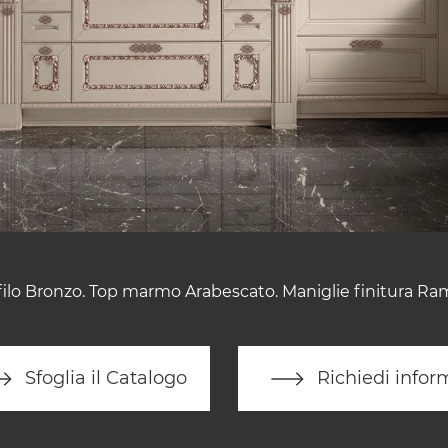
ilo Bronzo. Top marmo Arabescato. Maniglie finitura Ra
Sfoglia il Catalogo
Richiedi infor