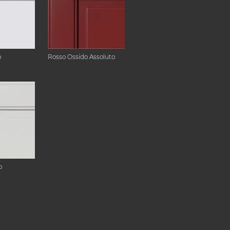
o
Rosso Ossido Assoluto
o