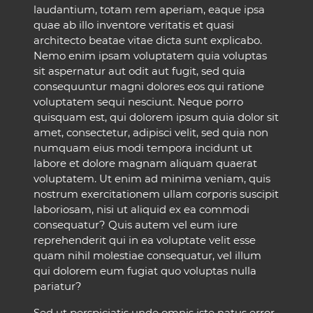
laudantium, totam rem aperiam, eaque ipsa
quae ab illo inventore veritatis et quasi
architecto beatae vitae dicta sunt explicabo.
Nemo enim ipsam voluptatem quia voluptas
sit aspernatur aut odit aut fugit, sed quia
consequuntur magni dolores eos qui ratione
voluptatem sequi nesciunt. Neque porro
quisquam est, qui dolorem ipsum quia dolor sit
amet, consectetur, adipisci velit, sed quia non
numquam eius modi tempora incidunt ut
labore et dolore magnam aliquam quaerat
voluptatem. Ut enim ad minima veniam, quis
nostrum exercitationem ullam corporis suscipit
laboriosam, nisi ut aliquid ex ea commodi
consequatur? Quis autem vel eum iure
reprehenderit qui in ea voluptate velit esse
quam nihil molestiae consequatur, vel illum
qui dolorem eum fugiat quo voluptas nulla
pariatur?
Sed ut perspiciatis unde omnis iste natus error